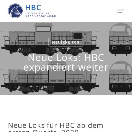
Skip
Men
to
main
Close
content
Menu
Neuigkeiten
Neue Loks: HBC
expandiert weiter
Neue Loks für HBC ab dem